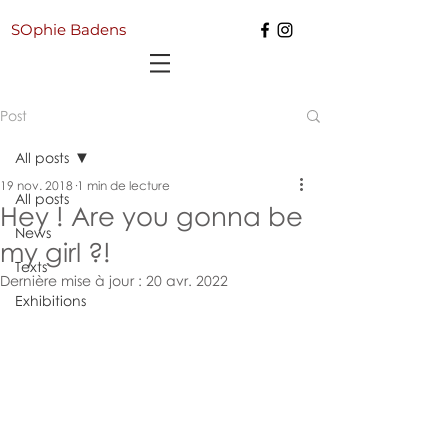
SOphie Badens
Post
All posts
19 nov. 2018
1 min de lecture
All posts
Hey ! Are you gonna be
News
my girl ?!
Texts
Dernière mise à jour :
20 avr. 2022
Exhibitions